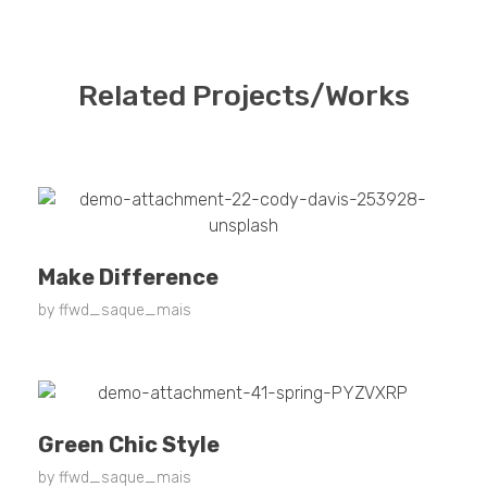
Related Projects/Works
Make Difference
by
ffwd_saque_mais
Green Chic Style
by
ffwd_saque_mais